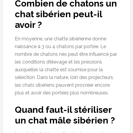
Combien de chatons un
chat sibérien peut-il
avoir ?
En moyenne, une chatte sibérienne donne
naissance à 3 ou 4 chatons par portée. Le
nombre de chatons nés peut être influencé par
les conditions d’élevage et les pressions
auxquelles la chatte est soumise pour la
sélection. Dans la nature, loin des projecteurs,
les chats sibériens peuvent procréer encore
plus et avoir des portées plus nombreuses.
Quand faut-il stériliser
un chat mâle sibérien ?