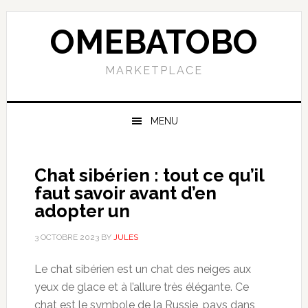
Skip
Skip
Skip
to
to
to
OMEBATOBO
primary
content
primary
navigation
sidebar
MARKETPLACE
MENU
Chat sibérien : tout ce qu’il
faut savoir avant d’en
adopter un
3 OCTOBRE 2023
BY
JULES
Le chat sibérien est un chat des neiges aux
yeux de glace et à l’allure très élégante. Ce
chat est le symbole de la Russie, pays dans