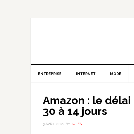
Skip
Skip
Skip
to
to
to
primary
content
primary
navigation
sidebar
ENTREPRISE
INTERNET
MODE
Amazon : le délai
30 à 14 jours
3 AVRIL 2024
BY
JULES