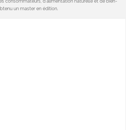
es consommateurs, d'alimentation naturelle et de bien-
 obtenu un master en édition.