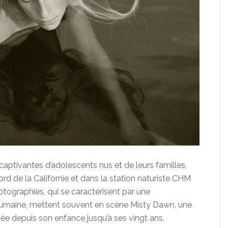
aptivantes d’adolescents nus et de leurs familles,
 de la Californie et dans la station naturiste CHM
tographies, qui se caractérisent par une
é humaine, mettent souvent en scène Misty Dawn, une
iée depuis son enfance jusqu’à ses vingt ans.