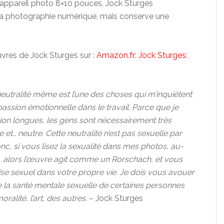
 appareil photo 8×10 pouces, Jock Sturges
a photographie numérique, mais conserve une
res de Jock Sturges sur :
Amazon.fr: Jock Sturges:
 neutralité même est l’une des choses qui m’inquiètent
passion émotionnelle dans le travail.
Parce que je
ion longues, les gens sont nécessairement très
e et… neutre.
Cette neutralité n’est pas sexuelle par
nc, si vous lisez la sexualité dans mes photos, au-
in, alors l’œuvre agit comme un Rorschach, et vous
se sexuel dans votre propre vie.
Je dois vous avouer
 la santé mentale sexuelle de certaines personnes
ralité, l’art, des autres.
– Jock Sturges