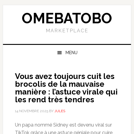
Skip
Skip
Skip
to
to
to
OMEBATOBO
primary
content
primary
navigation
sidebar
MARKETPLACE
MENU
Vous avez toujours cuit les
brocolis de la mauvaise
manière : l’astuce virale qui
les rend très tendres
14 NOVEMBRE 2025
BY
JULES
Un papa nommé Sidney est devenu viral sur
TikTok grâce à une astuce géniale pour cuire