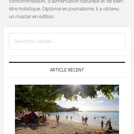
consommateurs, d'alimentation naturelle et de bien-
être holistique. Diplômé en journalisme, il a obtenu
un master en édition.
Primary
Search
Sidebar
this
website
ARTICLE RÉCENT