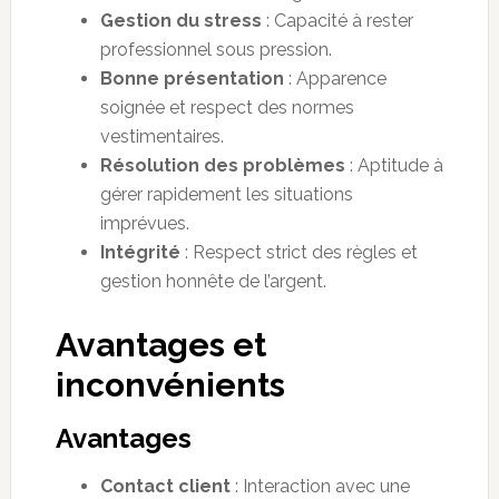
Gestion du stress
: Capacité à rester
professionnel sous pression.
Bonne présentation
: Apparence
soignée et respect des normes
vestimentaires.
Résolution des problèmes
: Aptitude à
gérer rapidement les situations
imprévues.
Intégrité
: Respect strict des règles et
gestion honnête de l’argent.
Avantages et
inconvénients
Avantages
Contact client
: Interaction avec une