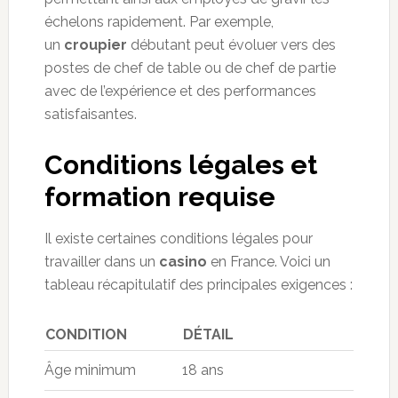
échelons rapidement. Par exemple,
un
croupier
débutant peut évoluer vers des
postes de chef de table ou de chef de partie
avec de l’expérience et des performances
satisfaisantes.
Conditions légales et
formation requise
Il existe certaines conditions légales pour
travailler dans un
casino
en France. Voici un
tableau récapitulatif des principales exigences :
CONDITION
DÉTAIL
Âge minimum
18 ans