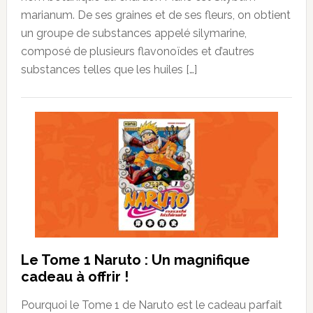
marianum. De ses graines et de ses fleurs, on obtient
un groupe de substances appelé silymarine,
composé de plusieurs flavonoïdes et d’autres
substances telles que les huiles […]
Le Tome 1 Naruto : Un magnifique
cadeau à offrir !
Pourquoi le Tome 1 de Naruto est le cadeau parfait