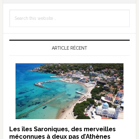
Primary
Search
Sidebar
this
website
ARTICLE RÉCENT
Les îles Saroniques, des merveilles
méconnues à deux pas d’Athènes