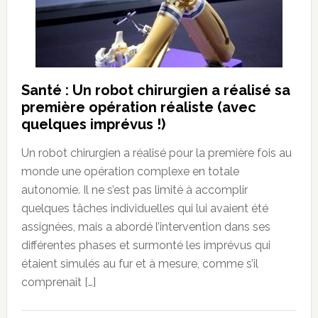
Santé : Un robot chirurgien a réalisé sa
première opération réaliste (avec
quelques imprévus !)
Un robot chirurgien a réalisé pour la première fois au
monde une opération complexe en totale
autonomie. Il ne s’est pas limité à accomplir
quelques tâches individuelles qui lui avaient été
assignées, mais a abordé l’intervention dans ses
différentes phases et surmonté les imprévus qui
étaient simulés au fur et à mesure, comme s’il
comprenait […]