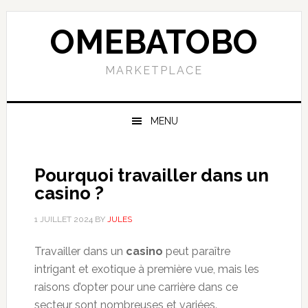
Skip
Skip
Skip
to
to
to
OMEBATOBO
primary
content
primary
navigation
sidebar
MARKETPLACE
MENU
Pourquoi travailler dans un
casino ?
1 JUILLET 2024
BY
JULES
Travailler dans un
casino
peut paraître
intrigant et exotique à première vue, mais les
raisons d’opter pour une carrière dans ce
secteur sont nombreuses et variées.