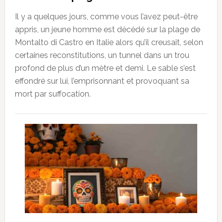
Il y a quelques jours, comme vous l’avez peut-être
appris, un jeune homme est décédé sur la plage de
Montalto di Castro en Italie alors qu’il creusait, selon
certaines reconstitutions, un tunnel dans un trou
profond de plus d’un mètre et demi. Le sable s’est
effondré sur lui, l’emprisonnant et provoquant sa
mort par suffocation.