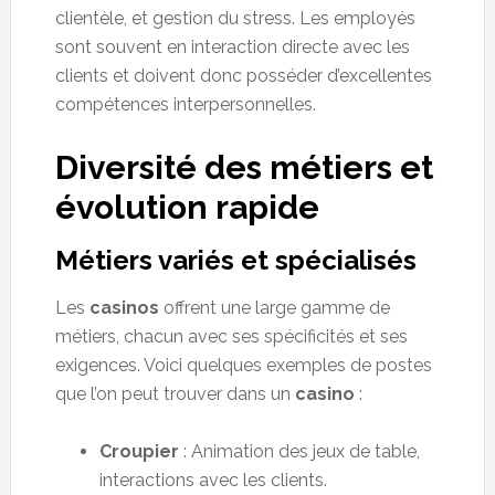
clientèle, et gestion du stress. Les employés
sont souvent en interaction directe avec les
clients et doivent donc posséder d’excellentes
compétences interpersonnelles.
Diversité des métiers et
évolution rapide
Métiers variés et spécialisés
Les
casinos
offrent une large gamme de
métiers, chacun avec ses spécificités et ses
exigences. Voici quelques exemples de postes
que l’on peut trouver dans un
casino
:
Croupier
: Animation des jeux de table,
interactions avec les clients.