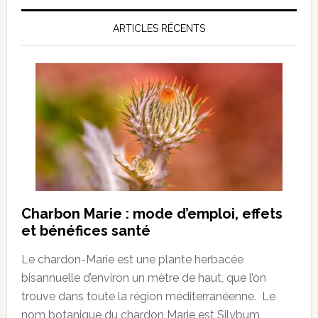
ARTICLES RÉCENTS
Charbon Marie : mode d’emploi, effets
et bénéfices santé
Le chardon-Marie est une plante herbacée
bisannuelle d’environ un mètre de haut, que l’on
trouve dans toute la région méditerranéenne. Le
nom botanique du chardon Marie est Silybum