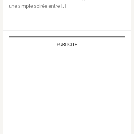
une simple soirée entre […]
PUBLICITE