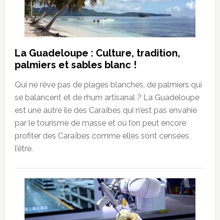
La Guadeloupe : Culture, tradition,
palmiers et sables blanc !
Qui ne rêve pas de plages blanches, de palmiers qui
se balancent et de rhum artisanal ? La Guadeloupe
est une autre île des Caraïbes qui n’est pas envahie
par le tourisme de masse et où l’on peut encore
profiter des Caraïbes comme elles sont censées
l’être.