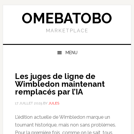
Skip
Skip
Skip
to
to
to
OMEBATOBO
primary
content
primary
navigation
sidebar
MARKETPLACE
MENU
Les juges de ligne de
Wimbledon maintenant
remplacés par l’IA
17 JUILLET 2025
BY
JULES
L’édition actuelle de Wimbledon marque un
tournant historique, mais non sans problèmes.
Pour la première fois, comme on le sait, tous