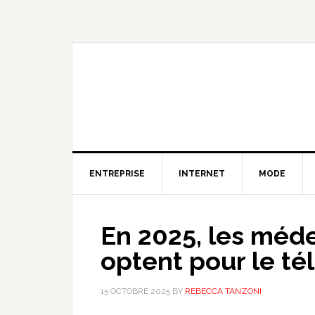
Skip
Skip
Skip
to
to
to
primary
content
primary
navigation
sidebar
ENTREPRISE
INTERNET
MODE
En 2025, les méde
optent pour le tél
15 OCTOBRE 2025
BY
REBECCA TANZONI