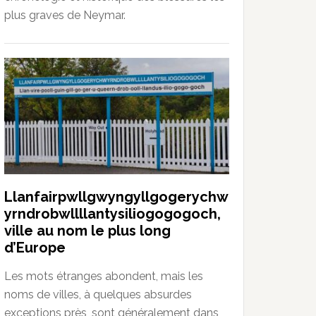
plus graves de Neymar.
Llanfairpwllgwyngyllgogerychw
yrndrobwllllantysiliogogogoch,
ville au nom le plus long
d’Europe
Les mots étranges abondent, mais les
noms de villes, à quelques absurdes
exceptions près, sont généralement dans