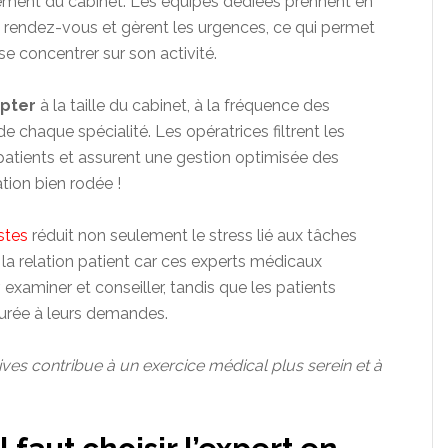
onnement du cabinet. Les équipes dédiées prennent en
s rendez-vous et gèrent les urgences, ce qui permet
e concentrer sur son activité.
apter
à la taille du cabinet, à la fréquence des
e chaque spécialité. Les opératrices filtrent les
 patients et assurent une gestion optimisée des
ation bien rodée !
stes
réduit non seulement le stress lié aux tâches
la relation patient car ces experts médicaux
examiner et conseiller, tandis que les patients
turée à leurs demandes.
tives contribue à un exercice médical plus serein et à