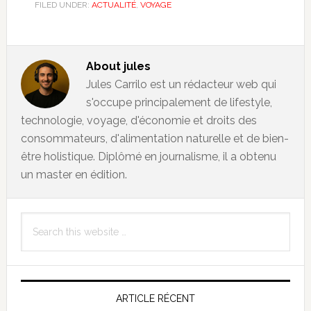
FILED UNDER:
ACTUALITÉ
,
VOYAGE
About
jules
Jules Carrilo est un rédacteur web qui
s'occupe principalement de lifestyle,
technologie, voyage, d'économie et droits des
consommateurs, d'alimentation naturelle et de bien-
être holistique. Diplômé en journalisme, il a obtenu
un master en édition.
Primary
Search
Sidebar
this
website
ARTICLE RÉCENT