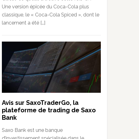
Une version épicée du Coca-Cola plus
classique, le « Coca-Cola Spiced », dont le
lancement a été […]
Avis sur SaxoTraderGo, la
plateforme de trading de Saxo
Bank
Saxo Bank est une banque
d’investissement spécialisée dans le