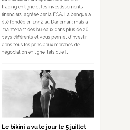
trading en ligne et les investissements
financiers, agréée par la FCA. La banque a
été fondée en 1992 au Danemark mais a
maintenant des bureaux dans plus de 26
pays différents et vous permet d’investir
dans tous les principaux marchés de
négociation en ligne, tels que […]
Le bikini a vu le jour le 5 juillet