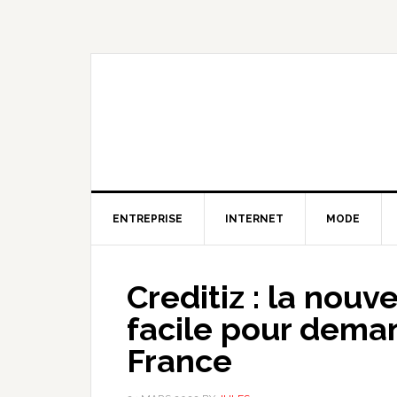
Skip
Skip
Skip
to
to
to
primary
content
primary
navigation
sidebar
ENTREPRISE
INTERNET
MODE
Creditiz : la nouv
facile pour deman
France