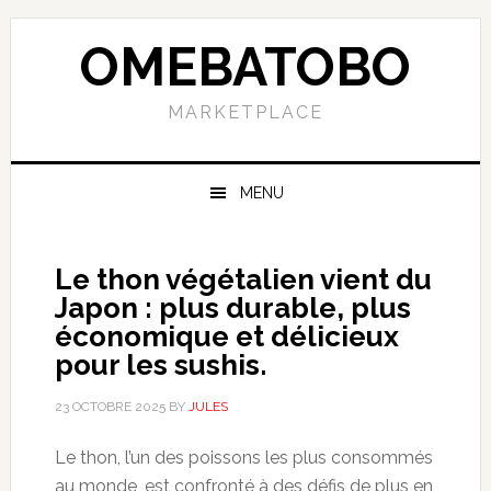
Skip
Skip
Skip
to
to
to
OMEBATOBO
primary
content
primary
navigation
sidebar
MARKETPLACE
MENU
Le thon végétalien vient du
Japon : plus durable, plus
économique et délicieux
pour les sushis.
23 OCTOBRE 2025
BY
JULES
Le thon, l’un des poissons les plus consommés
au monde, est confronté à des défis de plus en