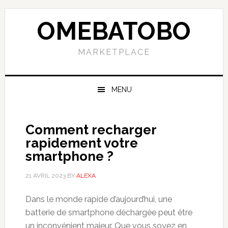
Skip
Skip
Skip
to
to
to
OMEBATOBO
primary
content
primary
navigation
sidebar
MARKETPLACE
MENU
Comment recharger
rapidement votre
smartphone ?
21 AVRIL 2023
BY
ALEXA
Dans le monde rapide d’aujourd’hui, une
batterie de smartphone déchargée peut être
un inconvénient majeur. Que vous soyez en