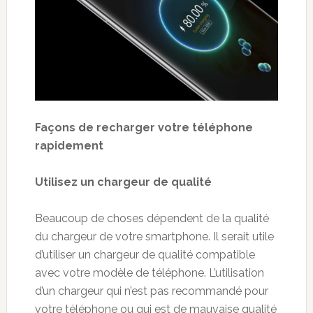
Façons de recharger votre t
é
l
é
phone
rapidement
Utilisez un chargeur de qualit
é
Beaucoup de choses dépendent de la qualité
du chargeur de votre smartphone. Il serait utile
d’utiliser un chargeur de qualité compatible
avec votre modèle de téléphone. L’utilisation
d’un chargeur qui n’est pas recommandé pour
votre téléphone ou qui est de mauvaise qualité