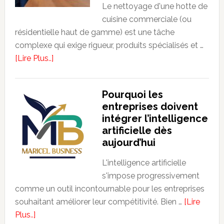
ava
Le nettoyage d'une hotte de
une
cuisine commerciale (ou
dext
résidentielle haut de gamme) est une tâche
ren
complexe qui exige rigueur, produits spécialisés et …
et
about
[Lire Plus..]
des
13
rob
astuces
Pourquoi les
cap
pour
entreprises doivent
de
un
intégrer l’intelligence
coll
nettoyage
artificielle dès
de
aujourd’hui
hotte
de
L'intelligence artificielle
cuisine
s'impose progressivement
professionnel
comme un outil incontournable pour les entreprises
dans
souhaitant améliorer leur compétitivité. Bien …
[Lire
le
about
Plus..]