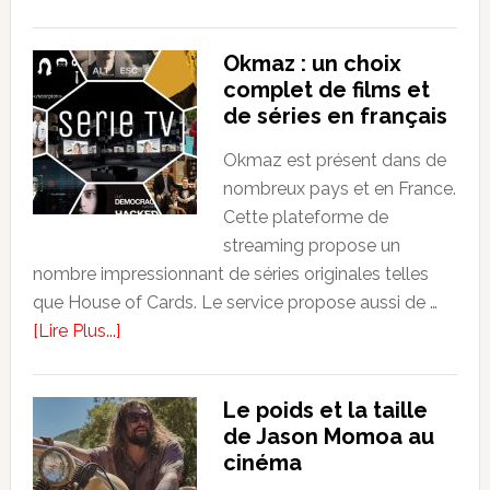
Rank-
by-
Okmaz : un choix
ping.com
complet de films et
:
de séries en français
un
site
Okmaz est présent dans de
absurde
nombreux pays et en France.
pour
Cette plateforme de
questionner
streaming propose un
le
nombre impressionnant de séries originales telles
web
que House of Cards. Le service propose aussi de …
moderne
about
[Lire Plus...]
Okmaz
:
Le poids et la taille
un
de Jason Momoa au
choix
cinéma
complet