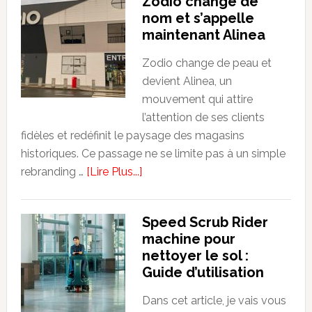
Zodio change de
finance
nom et s’appelle
:
maintenant Alinea
la
finance
Zodio change de peau et
pour
devient Alinea, un
les
mouvement qui attire
entreprises,
l’attention de ses clients
les
fidèles et redéfinit le paysage des magasins
investisseurs
historiques. Ce passage ne se limite pas à un simple
et
about
rebranding …
[Lire Plus...]
les
Zodio
particuliers
change
Speed Scrub Rider
de
machine pour
nom
nettoyer le sol :
et
Guide d’utilisation
s’appelle
maintenant
Dans cet article, je vais vous