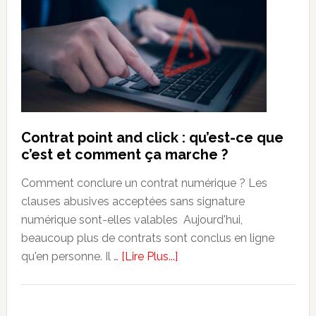
Contrat point and click : qu’est-ce que
c’est et comment ça marche ?
Comment conclure un contrat numérique ? Les
clauses abusives acceptées sans signature
numérique sont-elles valables Aujourd'hui,
beaucoup plus de contrats sont conclus en ligne
about
qu'en personne. Il …
[Lire Plus...]
Contrat
point
and