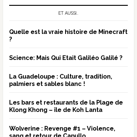
click
ET AUSSI..
:
qu’est-
ce
Quelle est la vraie histoire de Minecraft
que
?
c’est
et
Science: Mais Qui Etait Galiléo Galilé ?
comment
ça
La Guadeloupe : Culture, tradition,
marche
palmiers et sables blanc !
?
Les bars et restaurants de la Plage de
Klong Khong – île de Koh Lanta
Wolverine : Revenge #1 – Violence,
sang et retour de Capullo