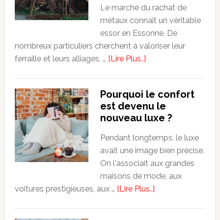
génération
Le marché du rachat de
de
métaux connaît un véritable
modèles
essor en Essonne. De
d’intelligence
nombreux particuliers cherchent à valoriser leur
artificielle
about
ferraille et leurs alliages, …
[Lire Plus..]
Ferrailleur
Essonne
Pourquoi le confort
:
est devenu le
laiton,
nouveau luxe ?
prix
de
Pendant longtemps, le luxe
rachat
avait une image bien précise.
et
On l'associait aux grandes
conseils
maisons de mode, aux
pour
about
voitures prestigieuses, aux …
[Lire Plus..]
vendre
Pourquoi
ses
le