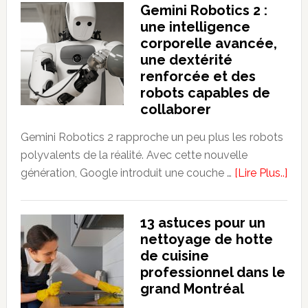
Gemini Robotics 2 :
communs
une intelligence
de
corporelle avancée,
placement
une dextérité
à
renforcée et des
l’ère
robots capables de
de
collaborer
l’investissement
Gemini Robotics 2 rapproche un peu plus les robots
passif
polyvalents de la réalité. Avec cette nouvelle
abo
génération, Google introduit une couche …
[Lire Plus..]
Gem
Rob
13 astuces pour un
2
nettoyage de hotte
:
de cuisine
une
professionnel dans le
inte
grand Montréal
corp