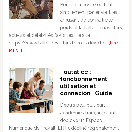
de
Pour sa curiosité ou tout
films
simplement par envie, il est
et
amusant de connaitre le
de
poids et la taille de nos stars,
séries
acteurs et célébrités favorites. Le site
en
https://www.taille-des-stars.fr vous dévoile …
[Lire
français
about
Plus...]
Le
poids
Toutatice :
et
fonctionnement,
la
utilisation et
taille
connexion | Guide
de
Jason
Depuis peu, plusieurs
Momoa
académies françaises ont
au
déployé un Espace
cinéma
Numérique de Travail (ENT), décliné régionalement