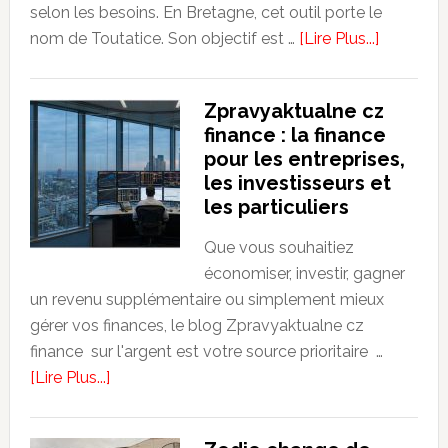
selon les besoins. En Bretagne, cet outil porte le
about
nom de Toutatice. Son objectif est …
[Lire Plus...]
Toutatice
:
Zpravyaktualne cz
fonction
finance : la finance
utilisation
pour les entreprises,
et
les investisseurs et
connexio
les particuliers
|
Guide
Que vous souhaitiez
économiser, investir, gagner
un revenu supplémentaire ou simplement mieux
gérer vos finances, le blog Zpravyaktualne cz
finance sur l'argent est votre source prioritaire …
about
[Lire Plus...]
Zpravyaktualne
cz