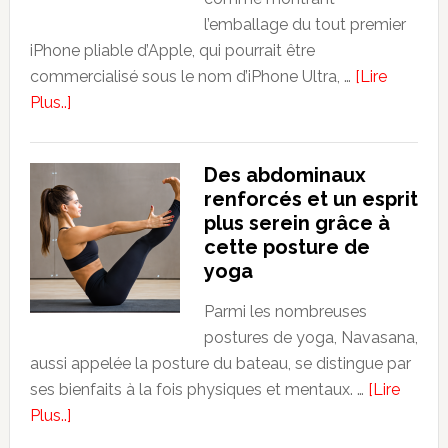
l’emballage du tout premier
iPhone pliable d’Apple, qui pourrait être
commercialisé sous le nom d’iPhone Ultra, …
[Lire
about
Plus..]
L’iPhone
Ultra
Des abdominaux
entre
renforcés et un esprit
en
plus serein grâce à
production
cette posture de
de
yoga
masse
après
Parmi les nombreuses
les
postures de yoga, Navasana,
rumeurs
aussi appelée la posture du bateau, se distingue par
de
ses bienfaits à la fois physiques et mentaux. …
[Lire
fuite
about
Plus..]
Des