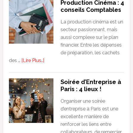
Production Cinéma : 4
métaux
confort
conseils Comptables
est
devenu
La production cinéma est un
le
secteur passionnant, mais
nouveau
aussi complexe sur le plan
luxe
financier. Entre les dépenses
?
de préparation, les cachets
about
des …
[Lire Plus..]
Production
Cinéma
Soirée d’Entreprise à
:
Paris : 4 lieux !
4
conseils
Organiser une soirée
Comptables
d’entreprise à Paris est une
excellente manière de
renforcer les liens entre
collaborateurs, de remercier