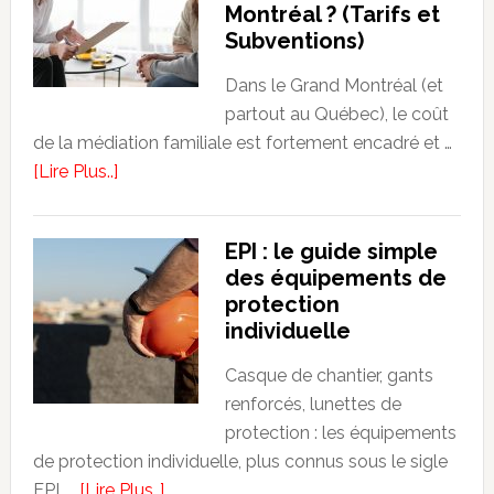
Montréal ? (Tarifs et
incendies
Subventions)
propagent
des
Dans le Grand Montréal (et
particules
partout au Québec), le coût
fines
de la médiation familiale est fortement encadré et …
dans
about
[Lire Plus..]
toute
Combien
l’Europe
coûte
EPI : le guide simple
:
la
des équipements de
la
médiation
protection
carte
familiale
individuelle
en
dans
direct
le
Casque de chantier, gants
est
Grand
renforcés, lunettes de
impressionnante
Montréal
protection : les équipements
?
de protection individuelle, plus connus sous le sigle
(Tarifs
about
EPI, …
[Lire Plus..]