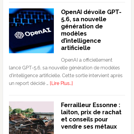
abdominaux
OpenAI dévoile GPT-
renforcés
5.6, sa nouvelle
et
génération de
un
modèles
esprit
d’intelligence
plus
artificielle
serein
grâce
OpenAI a officiellement
lancé GPT-5.6, sa nouvelle génération de modèles
à
d'intelligence artificielle. Cette sortie intervient après
cette
about
un report décidé …
posture
[Lire Plus..]
OpenAI
de
dévoile
yoga
Ferrailleur Essonne :
GPT-
laiton, prix de rachat
5.6,
et conseils pour
sa
vendre ses métaux
nouvelle