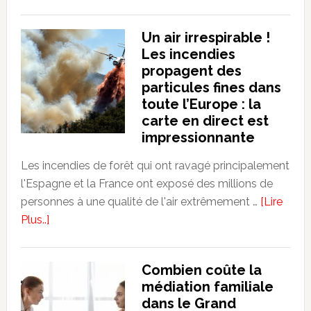
grand
Pourquoi
Montréal
les
Un air irrespirable !
entreprises
Les incendies
doivent
propagent des
intégrer
particules fines dans
l’intelligence
toute l’Europe : la
artificielle
carte en direct est
dès
impressionnante
aujourd’hui
Les incendies de forêt qui ont ravagé principalement
l'Espagne et la France ont exposé des millions de
personnes à une qualité de l'air extrêmement …
[Lire
about
Plus..]
Un
air
Combien coûte la
irrespirable
médiation familiale
!
dans le Grand
Les