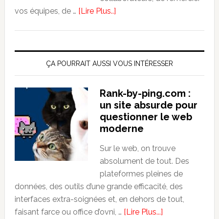
about
vos équipes, de …
[Lire Plus..]
Soirée
d’Entreprise
à
Paris
ÇA POURRAIT AUSSI VOUS INTÉRESSER
:
4
Rank-by-ping.com :
lieux
un site absurde pour
!
questionner le web
moderne
Sur le web, on trouve
absolument de tout. Des
plateformes pleines de
données, des outils d’une grande efficacité, des
interfaces extra-soignées et, en dehors de tout,
about
faisant farce ou office d’ovni, …
[Lire Plus...]