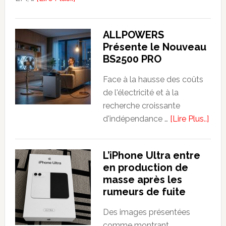
et
EPI
Subventions)
:
ALLPOWERS
le
Présente le Nouveau
guide
BS2500 PRO
simple
des
Face à la hausse des coûts
équipements
de l'électricité et à la
de
recherche croissante
protection
abo
d'indépendance …
[Lire Plus..]
individuelle
ALL
Prés
L’iPhone Ultra entre
le
en production de
Nou
masse après les
BS2
rumeurs de fuite
PRO
Des images présentées
comme montrant