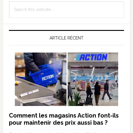
Primary
Search
Sidebar
this
website
ARTICLE RÉCENT
Comment les magasins Action font-ils
pour maintenir des prix aussi bas ?