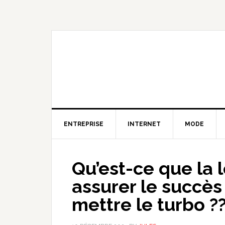
Skip
Skip
Skip
to
to
to
primary
content
primary
navigation
sidebar
ENTREPRISE
INTERNET
MODE
Qu’est-ce que la
assurer le succès
mettre le turbo ?