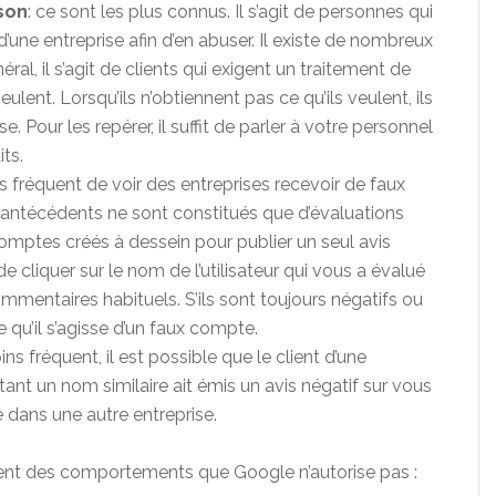
son
: ce sont les plus connus. Il s’agit de personnes qui
’une entreprise afin d’en abuser. Il existe de nombreux
ral, il s’agit de clients qui exigent un traitement de
eulent. Lorsqu’ils n’obtiennent pas ce qu’ils veulent, ils
e. Pour les repérer, il suffit de parler à votre personnel
ts.
lus fréquent de voir des entreprises recevoir de faux
es antécédents ne sont constitués que d’évaluations
omptes créés à dessein pour publier un seul avis
t de cliquer sur le nom de l’utilisateur qui vous a évalué
mmentaires habituels. S’ils sont toujours négatifs ou
e qu’il s’agisse d’un faux compte.
ins fréquent, il est possible que le client d’une
tant un nom similaire ait émis un avis négatif sur vous
e dans une autre entreprise.
înent des comportements que Google n’autorise pas :