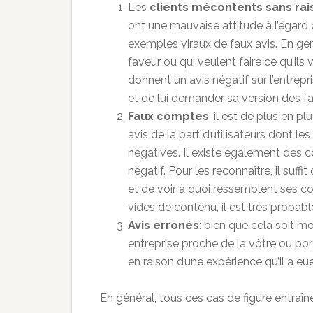
Les
clients mécontents sans rai
ont une mauvaise attitude à l’égard d
exemples viraux de faux avis. En géné
faveur ou qui veulent faire ce qu’ils v
donnent un avis négatif sur l’entrepris
et de lui demander sa version des fai
Faux comptes
: il est de plus en p
avis de la part d’utilisateurs dont l
négatives. Il existe également des c
négatif. Pour les reconnaître, il suffi
et de voir à quoi ressemblent ses co
vides de contenu, il est très probabl
Avis erronés
: bien que cela soit mo
entreprise proche de la vôtre ou por
en raison d’une expérience qu’il a eu
En général, tous ces cas de figure entra