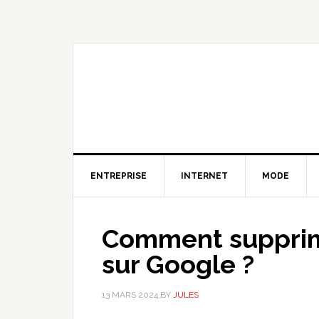
Skip
Skip
Skip
to
to
to
primary
content
primary
navigation
sidebar
ENTREPRISE
INTERNET
MODE
Comment supprime
sur Google ?
13 MARS 2024
BY
JULES