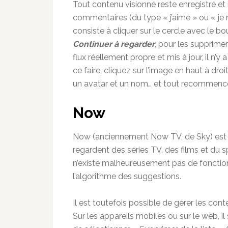
Tout contenu visionné reste enregistré et 
commentaires (du type « j’aime » ou « je n
consiste à cliquer sur le cercle avec le bo
Continuer à regarder
, pour les supprim
flux réellement propre et mis à jour, il n’y
ce faire, cliquez sur l’image en haut à droi
un avatar et un nom… et tout recommence
Now
Now (anciennement Now TV, de Sky) est l’u
regardent des séries TV, des films et du 
n’existe malheureusement pas de fonction 
l’algorithme des suggestions.
Il est toutefois possible de gérer les cont
Sur les appareils mobiles ou sur le web, il s