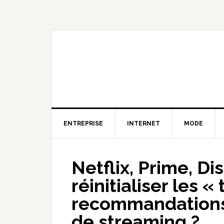
Skip
Skip
Skip
to
to
to
primary
content
primary
navigation
sidebar
ENTREPRISE
INTERNET
MODE
Netflix, Prime, D
réinitialiser les «
recommandations
de streaming ?