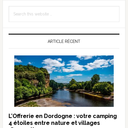
Primary
Search
Sidebar
this
website
ARTICLE RÉCENT
L’Offrerie en Dordogne : votre camping
4 étoiles entre nature et villages