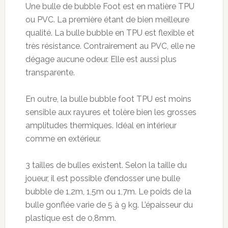
Une bulle de
bubble
Foot est en matière TPU
ou PVC. La première étant de bien meilleure
qualité. La bulle b
ubble
en TPU est flexible et
très résistance. Contrairement au PVC, elle ne
dégage aucune odeur. Elle est aussi plus
transparente.
En outre, la bulle
bubble
foot TPU est moins
sensible aux rayures et tolère bien les grosses
amplitudes thermiques. Idéal en intérieur
comme en extérieur.
3 tailles
de bulles existent. Selon la taille du
joueur, il est possible d’endosser une bulle
bubble
de 1,2m, 1,5m ou 1,7m. Le poids de la
bulle gonflée varie de
5 à
9 kg
. L’épaisseur du
plastique est de 0,8mm.