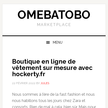
Skip
Skip
Skip
to
to
to
OMEBATOBO
primary
content
primary
navigation
sidebar
MARKETPLACE
MENU
Boutique en ligne de
vêtement sur mesure avec
hockerty.fr
22 FÉVRIER 2022
BY
JULES
Nous sommes à l’ère de la fast fashion et nous
nous habillons tous les jours chez Zara et
consorts. Rien de mal à cela, bien sûr. Mais pour