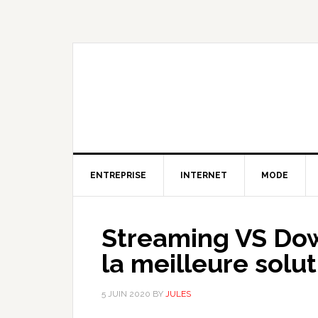
Skip
Skip
Skip
to
to
to
primary
content
primary
navigation
sidebar
ENTREPRISE
INTERNET
MODE
Streaming VS Dow
la meilleure solut
5 JUIN 2020
BY
JULES