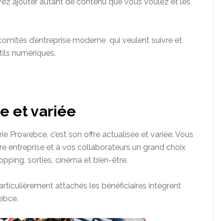
ez ajouter autant de contenu que vous voulez et les
comités d’entreprise moderne qui veulent suivre et
tils numériques.
e et variée
rie
Prowebce
, c’est son
offre actualisée
et variée. Vous
re entreprise et à vos collaborateurs un grand choix
opping, sorties, cinéma et bien-être.
rticulièrement attachés les bénéficiaires intègrent
ebce
.