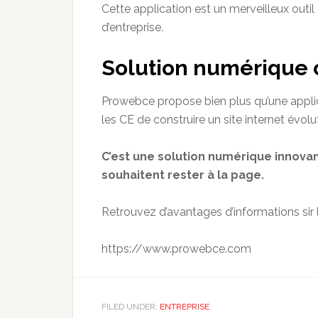
Cette application est un merveilleux out
d’entreprise.
Solution numérique
Prowebce
propose bien plus qu’une appl
les
CE de
construire un site internet évol
C’est une solution numérique innovan
souhaitent rester à la page.
Retrouvez d’avantages d’informations sir le
https
:
//www.
prowebce
.com
FILED UNDER:
ENTREPRISE