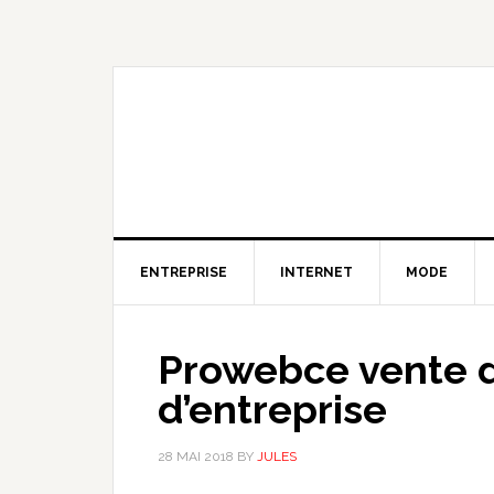
Skip
Skip
Skip
to
to
to
primary
content
primary
navigation
sidebar
ENTREPRISE
INTERNET
MODE
Prowebce vente d
d’entreprise
28 MAI 2018
BY
JULES