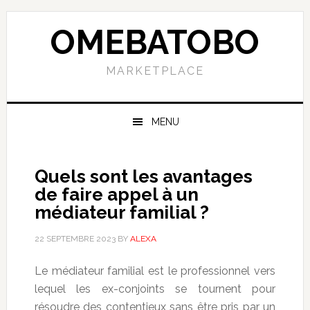
Skip
Skip
Skip
to
to
to
OMEBATOBO
primary
content
primary
navigation
sidebar
MARKETPLACE
MENU
Quels sont les avantages
de faire appel à un
médiateur familial ?
22 SEPTEMBRE 2023
BY
ALEXA
Le médiateur familial est le professionnel vers
lequel les ex-conjoints se tournent pour
résoudre des contentieux sans être pris par un