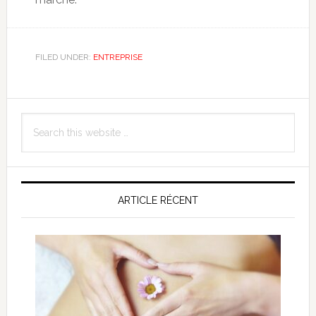
FILED UNDER:
ENTREPRISE
Primary
Search
Sidebar
this
website
ARTICLE RÉCENT