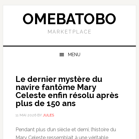
Skip
Skip
Skip
to
to
to
OMEBATOBO
primary
content
primary
navigation
sidebar
MARKETPLACE
MENU
Le dernier mystère du
navire fantôme Mary
Celeste enfin résolu après
plus de 150 ans
11 MAI 2026
BY
JULES
Pendant plus d’un siècle et demi, l’histoire du
Mary Celeste ressemblait à une véritable