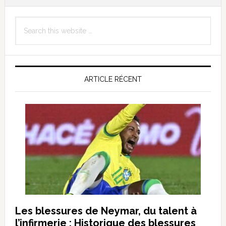
Primary
Search
Sidebar
this
website
ARTICLE RÉCENT
Les blessures de Neymar, du talent à
l’infirmerie : Historique des blessures