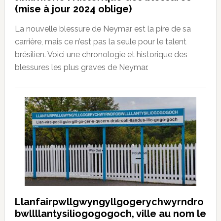
(mise à jour 2024 oblige)
La nouvelle blessure de Neymar est la pire de sa
carrière, mais ce n’est pas la seule pour le talent
brésilien. Voici une chronologie et historique des
blessures les plus graves de Neymar.
Llanfairpwllgwyngyllgogerychwyrndro
bwllllantysiliogogogoch, ville au nom le