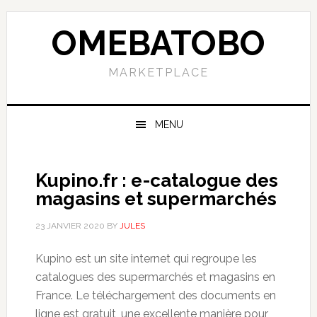
Skip
Skip
Skip
to
to
to
OMEBATOBO
primary
content
primary
navigation
sidebar
MARKETPLACE
MENU
Kupino.fr : e-catalogue des
magasins et supermarchés
23 JANVIER 2020
BY
JULES
Kupino est un site internet qui regroupe les
catalogues des supermarchés et magasins en
France. Le téléchargement des documents en
ligne est gratuit, une excellente manière pour